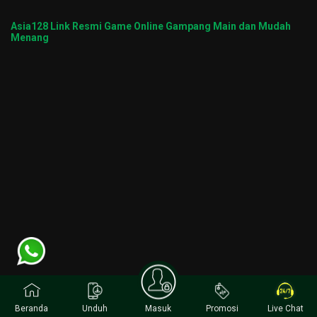
Asia128 Link Resmi Game Online Gampang Main dan Mudah
Menang
Beranda
Unduh
Masuk
Promosi
Live Chat