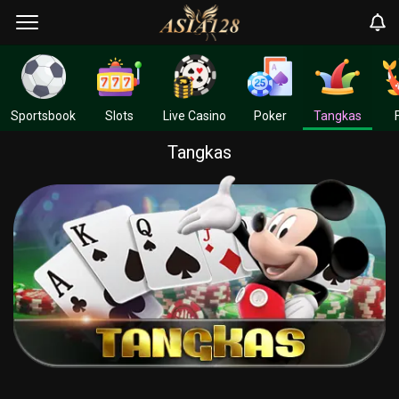
Sportsbook
Slots
Live Casino
Poker
Tangkas
Tangkas