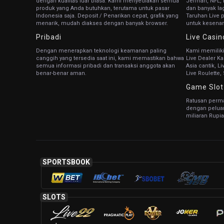
dengan kualitas luar biasa. Kami menyediakan semua
Jerman, NFL, 
produk yang Anda butuhkan, terutama untuk pasar
dan banyak la
Indonesia saja. Deposit / Penarikan cepat, grafik yang
Taruhan Live 
menarik, mudah diakses dengan banyak browser.
untuk kesena
Pribadi
Live Casin
Dengan menerapkan teknologi keamanan paling
Kami memiliki
canggih yang tersedia saat ini, kami memastikan bahwa
Live Dealer K
semua informasi pribadi dan transaksi anggota akan
Asia cantik, L
benar-benar aman.
Live Roulette
Game Slot
Ratusan perma
dengan pelua
miliaran Rupia
SPORTSBOOK
SLOTS