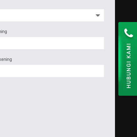
ning
kening