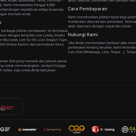
NBA, NCAA, Basketball, Tenis, Formula 1
akun, deposit, penarikan dan bantuan tekn
gi. Kami menawarkan hingga 4,000
Cara Pembayaran
pertandingan sepakbola setiap bulannya
ngan bermain anda.
Kami memberikan pilihan tepat bagi pela
melakukan deposit dan penarikan. Semua 
o
akan diproses dengan cepat dan aman.
 berbagai pilihan penawaran. Ini termasuk
Hubungi Kami
asino dengan tampilan Live Lobby, Dealer
ive Baccarat, Live Sic Bo, Live Dragon Tiger,
Jika Anda memerlukan bantuan atau memi
, Slot Online Kasino dan permainan Keno.
pertanyaan tentang taruhan, kami tersedia
Live Chat (Whatsapp, Line, Skype...), Tele
inan Slot yang menarik dan penuh warna
ng untuk memenangkan Jackpot hingga
h selalu siap untuk Anda taklukkan.