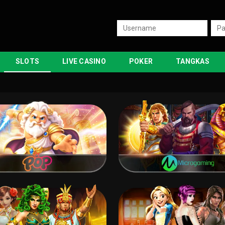
SLOTS
LIVE CASINO
POKER
TANGKAS