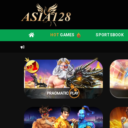
HOT
GAMES
SPORTSBOOK